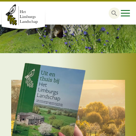
Zoek
naar: