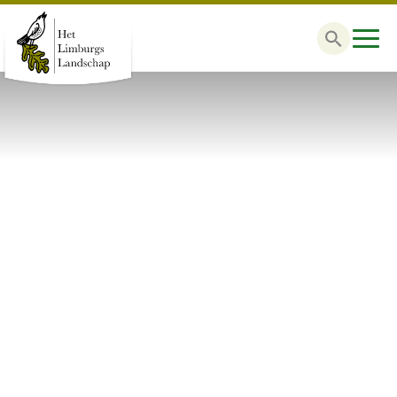
Zoek
naar: