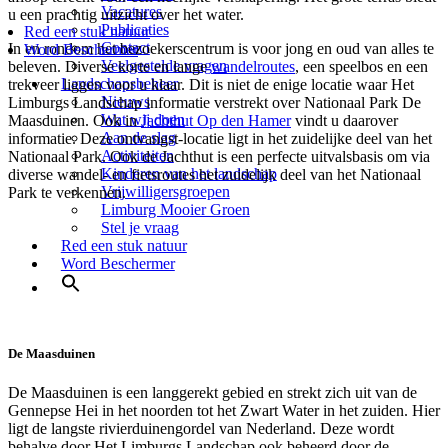
Vacatures
u een prachtig uitzicht over het water.
Publicaties
Red een stuk natuur
Contact
In en rondom het bezoekerscentrum is voor jong en oud van alles te
Word Beschermer
Veelgestelde vragen
beleven. Diverse korte en lange
wandelroutes
, een speelbos en een
Landschapsbeheer
trekveer liggen voor u klaar. Dit is niet de enige locatie waar Het
Nieuws
Limburgs Landschap informatie verstrekt over Nationaal Park De
Wat wij doen
Maasduinen. Ook in
Jachthut Op den Hamer
vindt u daarover
Aan de slag
informatie. Deze ontvangst-locatie ligt in het zuidelijke deel van het
Activiteiten
Nationaal Park. Ook de Jachthut is een perfecte uitvalsbasis om via
Kinderen van het landschap
diverse wandel- en fietsroutes het zuidelijk deel van het Nationaal
Vrijwilligersgroepen
Park te verkennen.
Limburg Mooier Groen
Stel je vraag
Red een stuk natuur
Word Beschermer
De Maasduinen
De Maasduinen is een langgerekt gebied en strekt zich uit van de
Gennepse Hei in het noorden tot het Zwart Water in het zuiden. Hier
ligt de langste rivierduinengordel van Nederland. Deze wordt
behalve door Het Limburgs Landschap ook beheerd door de