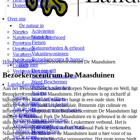
Doneer een natuurbankje
Over ons
De natuur in
Activiteiten
Nieuws
Wandelen
Natuurgebieden & erfgoed
Fietsen
Projecten
Natuurgebieden & erfgoed
Organisatie
Vakantiewoningen
Vacatures
Bezoekerscentra & horeca
Publicaties
Home
Natuurgebieden
Bezoekerscentrum De Maasduinen
Help mee
Contact
Doe een gift
Veelgestelde vragen
Bezoekerscentrum De Maasduinen
Limburgs Natuurfonds
Word Beschermer
Landschapsbeheer
Periodiek schenken
Aan het Reindersmeer, tussen de dorpen Nieuw-Bergen en Well, ligt
Nalaten
Bezoekerscentrum De Maasduinen. Het gebouw is op zichzelf al
Nieuws
Word vrijwilliger
bijzonder. Het staat niet, maar het hangt in een oude sluis. Het
Wat wij doen
Help met je bedrijf
uitzicht vanaf het pand is spectaculair. Binnenin zijn culinair en
Aan de slag
Doneer een natuurbankje
informatief geïntegreerd. Het Bezoekerscentrum De Maasduinen ligt
Activiteiten
Over ons
midden in Nationaal Park De Maasduinen en is gebouwd in de oude
Kinderen van het landschap
Nieuws
sluis die het Reindersmeer met het Leukermeer verbond. Het is
Vrijwilligersgroepen
Natuurgebieden & erfgoed
vanzelfsprekend dé startplek om het Nationaal Park te verkennen.
Limburg Mooier Groen
Projecten
Naast uitgebreide info over de Maasduinen kunt u hier voor of na
Stel je vraag
Organisatie
afloop terecht voor een heerlijke versnapering. Het grote terras biedt