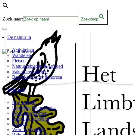
Zoek naar:
Zoekknop
De natuur in
Activiteiten
Wandelen
Fietsen
Natuurgebieden & erfgoed
Vakantiewoningen
Bezoekerscentra & horeca
Help mee
Doe een gift
Limburgs Natuurfonds
Word Beschermer
Periodiek schenken
Nalaten
Word vrijwilliger
Help met je bedrijf