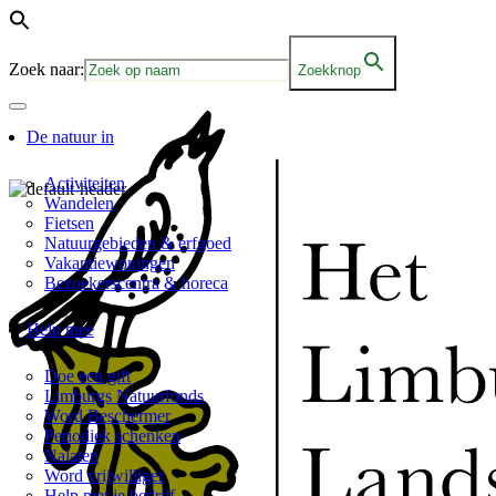
Zoek naar:
Zoekknop
De natuur in
Activiteiten
Wandelen
Fietsen
Natuurgebieden & erfgoed
Vakantiewoningen
Bezoekerscentra & horeca
Help mee
Doe een gift
Limburgs Natuurfonds
Word Beschermer
Periodiek schenken
Nalaten
Word vrijwilliger
Help met je bedrijf