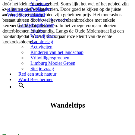
Vacatures
dóór het kleine moerasgebied. Soms lijkt het wel of het gebied zijn
Publicaties
kwaliteiten niet wil laten zien. Door goed te kijken op de juiste
Red een stuk natuur
Contact
momenten geeft het gebied zijn geheimen prijs. Het moerasbos
Word Beschermer
Veelgestelde vragen
bestaat uit een door kwel gevoed elzenbroekbos met enkele
Landschapsbeheer
kenmerkende plantensoorten. In het vroege voorjaar bloeien
Nieuws
dotterbloemen er uitbundig. Langs de Oude Molenstraat ligt een
Wat wij doen
hooilandje dat in het late voorjaar roze kleurt van de echte
Aan de slag
koekoeksbloemen.
Activiteiten
Kinderen van het landschap
Vrijwilligersgroepen
Limburg Mooier Groen
Stel je vraag
Red een stuk natuur
Word Beschermer
Wandeltips