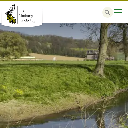
Zoek
naar: