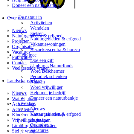
Doneer een natuurbankje
De natuur in
Over ons
Activiteiten
Wandelen
Nieuws
Fietsen
Natuurgebieden & erfgoed
Natuurgebieden & erfgoed
Projecten
Vakantiewoningen
Organisatie
Bezoekerscentra & horeca
Vacatures
Help mee
Publicaties
Doe een gift
Contact
Limburgs Natuurfonds
Veelgestelde vragen
Word Beschermer
Periodiek schenken
Landschapsbeheer
Nalaten
Word vrijwilliger
Help met je bedrijf
Nieuws
Doneer een natuurbankje
Wat wij doen
Over ons
Aan de slag
Nieuws
Activiteiten
Natuurgebieden & erfgoed
Kinderen van het landschap
Projecten
Vrijwilligersgroepen
Organisatie
Limburg Mooier Groen
Vacatures
Stel je vraag