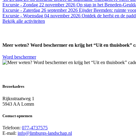
Excursie - Zondag 22 november 2026
Op stap in het Beneden-Geuld
Excursie - Zaterdag 26 september 2026
Eijsder Beemden: ruimte voor 
Excursie - Woensdag 04 november 2026
Ontdek de herfst en de pad
Bekijk alle activiteiten
Meer weten? Word beschermer en krijg het “Uit en thuisboek” 
Word beschermer
Bezoekadres
Rijksstraatweg 1
5943 AA Lomm
Contact opnemen
Telefoon:
077-4737575
E-mail:
info@limburgs-landschap.nl