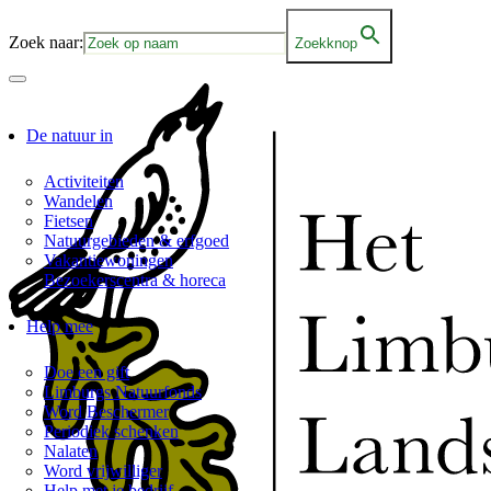
Zoek naar:
Zoekknop
De natuur in
Activiteiten
Wandelen
Fietsen
Natuurgebieden & erfgoed
Vakantiewoningen
Bezoekerscentra & horeca
Help mee
Doe een gift
Limburgs Natuurfonds
Word Beschermer
Periodiek schenken
Nalaten
Word vrijwilliger
Help met je bedrijf