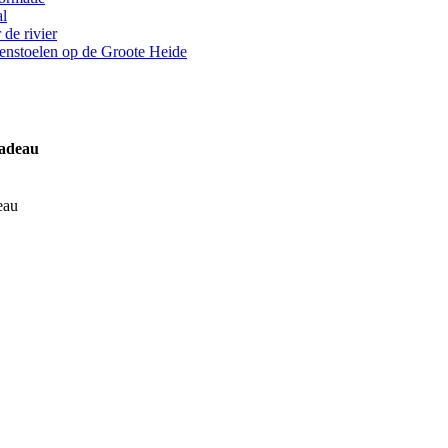
al
de rivier
denstoelen op de Groote Heide
cadeau