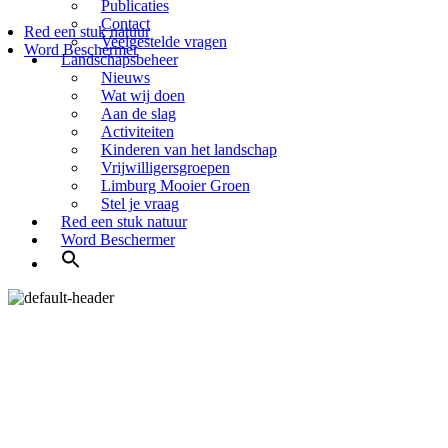
Publicaties
Contact
Red een stuk natuur
Veelgestelde vragen
Word Beschermer
Landschapsbeheer
Nieuws
Wat wij doen
Aan de slag
Activiteiten
Kinderen van het landschap
Vrijwilligersgroepen
Limburg Mooier Groen
Stel je vraag
Red een stuk natuur
Word Beschermer