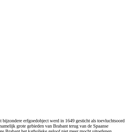
 bijzondere erfgoedobject werd in 1649 gesticht als toevluchtsoord
 namelijk grote gebieden van Brabant terug van de Spaanse
ge Brabant het katholieke geloof niet meer mocht uitoefenen.