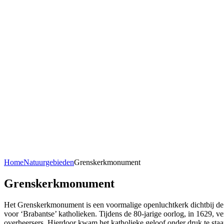
Home
Natuurgebieden
Grenskerkmonument
Grenskerkmonument
Het Grenskerkmonument is een voormalige openluchtkerk dichtbij de u
voor ‘Brabantse’ katholieken. Tijdens de 80-jarige oorlog, in 1629,
overheersers. Hierdoor kwam het katholieke geloof onder druk te staa