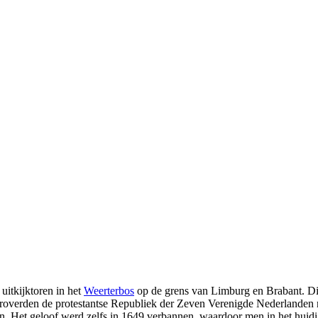
itkijktoren in het
Weerterbos
op de grens van Limburg en Brabant. Dit
 veroverden de protestantse Republiek der Zeven Verenigde Nederlanden
n. Het geloof werd zelfs in 1649 verbannen, waardoor men in het huidi