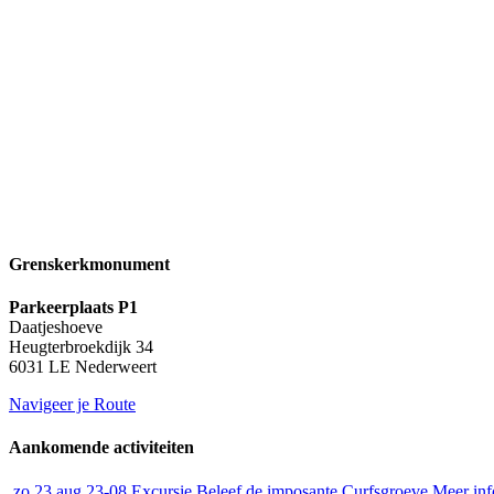
Grenskerkmonument
Parkeerplaats P1
Daatjeshoeve
Heugterbroekdijk 34
6031 LE Nederweert
Navigeer je Route
Aankomende activiteiten
zo
23 aug
23-08
Excursie
Beleef de imposante Curfsgroeve
Meer inf