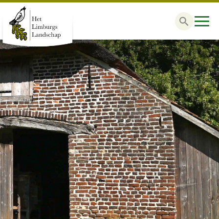
Zoek
naar: