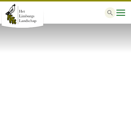
Zoek
naar: