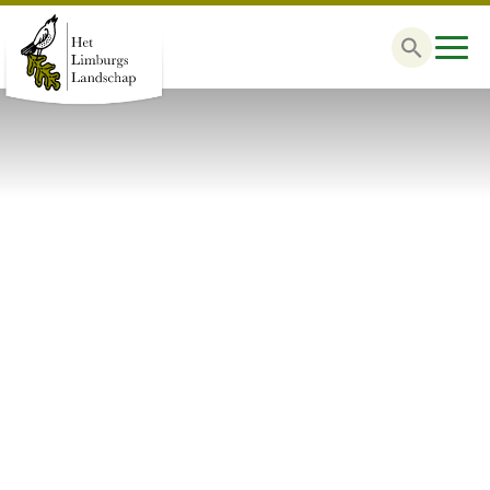
Zoek
naar: