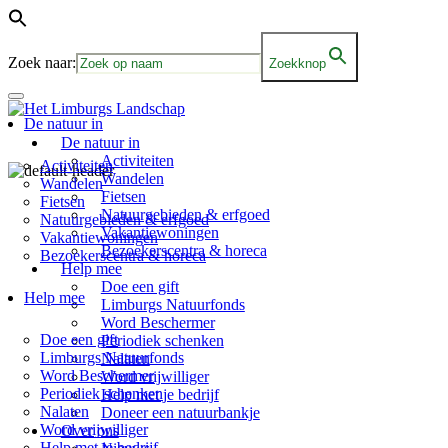
Zoek naar:
Zoekknop
De natuur in
De natuur in
Activiteiten
Activiteiten
Wandelen
Wandelen
Fietsen
Fietsen
Natuurgebieden & erfgoed
Natuurgebieden & erfgoed
Vakantiewoningen
Vakantiewoningen
Bezoekerscentra & horeca
Bezoekerscentra & horeca
Help mee
Doe een gift
Help mee
Limburgs Natuurfonds
Word Beschermer
Doe een gift
Periodiek schenken
Limburgs Natuurfonds
Nalaten
Word Beschermer
Word vrijwilliger
Periodiek schenken
Help met je bedrijf
Nalaten
Doneer een natuurbankje
Word vrijwilliger
Over ons
Help met je bedrijf