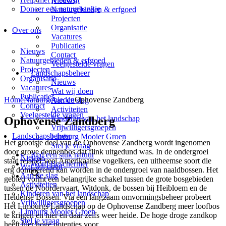
Nieuws
Doneer een natuurbankje
Natuurgebieden & erfgoed
Projecten
Organisatie
Over ons
Vacatures
Publicaties
Nieuws
Contact
Natuurgebieden & erfgoed
Veelgestelde vragen
Projecten
Landschapsbeheer
Organisatie
Nieuws
Vacatures
Wat wij doen
Publicaties
Home
Natuurgebieden
Ophovense Zandberg
Aan de slag
Contact
Activiteiten
Veelgestelde vragen
Kinderen van het landschap
Ophovense Zandberg
Vrijwilligersgroepen
Landschapsbeheer
Limburg Mooier Groen
Het grootste deel van de Ophovense Zandberg wordt ingenomen
Stel je vraag
door grove dennenbos dat flink uitgedund was. In de ondergroei
Red een stuk natuur
Nieuws
staat relatief veel Amerikaanse vogelkers, een uitheemse soort die
Word Beschermer
Wat wij doen
erg dominerend kan worden in de ondergroei van naaldbossen. Het
Aan de slag
gebied vormt een belangrijke schakel tussen de grote bosgebieden
Activiteiten
tussen de Noordervaart, Witdonk, de bossen bij Heibloem en de
Kinderen van het landschap
Heldense Bossen. Via een langzaam omvormingsbeheer probeert
Vrijwilligersgroepen
Het Limburgs Landschap op de Ophovense Zandberg meer loofbos
Limburg Mooier Groen
te krijgen en hier en daar zelfs weer heide. De hoge droge zandkop
Stel je vraag
heeft hier hoge potenties voor.