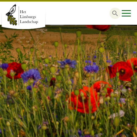
Zoek
naar: