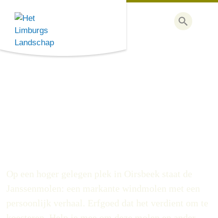
Steun de Janssenmolen
Oirsbeek
Op een hoger gelegen plek in Oirsbeek staat de
Janssenmolen: een markante windmolen met een
persoonlijk verhaal. Erfgoed dat het verdient om te
koesteren. Help je mee om deze molen en ander