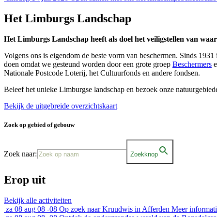
Het Limburgs Landschap
Het Limburgs Landschap heeft als doel het veiligstellen van wa
Volgens ons is eigendom de beste vorm van beschermen. Sinds 1931 i
doen omdat we gesteund worden door een grote groep
Beschermers
e
Nationale Postcode Loterij, het Cultuurfonds en andere fondsen.
Beleef het unieke Limburgse landschap en bezoek onze natuurgebie
Bekijk de uitgebreide overzichtskaart
Zoek op gebied of gebouw
Zoek naar:
Zoekknop
Erop uit
Bekijk alle activiteiten
za
08 aug
08 -08
Op zoek naar Kruudwis in Afferden
Meer informat