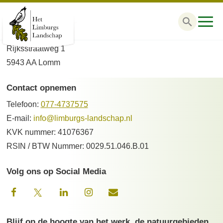
Zoek
naar:
Bezoekadres
Rijksstraatweg 1
5943 AA Lomm
Contact opnemen
Telefoon:
077-4737575
E-mail:
info@limburgs-landschap.nl
KVK nummer: 41076367
RSIN / BTW Nummer: 0029.51.046.B.01
Volg ons op Social Media
Blijf op de hoogte van het werk, de natuurgebieden