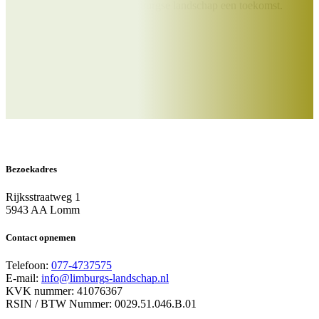
Samen geven we Het Limburgse landschap een toekomst.
Doe je mee?
Word Beschermer
Bezoekadres
Rijksstraatweg 1
5943 AA Lomm
Contact opnemen
Telefoon:
077-4737575
E-mail:
info@limburgs-landschap.nl
KVK nummer: 41076367
RSIN / BTW Nummer: 0029.51.046.B.01