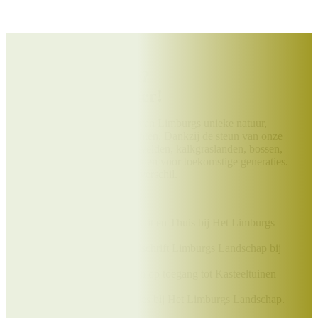
Help jij ons mee?
Word Beschermer!
Draag bij aan het behoud van Limburgs unieke natuur,
landschappen en monumenten. Dankzij de steun van onze
Beschermers blijven heidevelden, kalkgraslanden, bossen,
molens en kloosters behouden voor toekomstige generaties.
Jouw bijdrage maakt écht verschil.
Als Beschermer ontvang je:
Het prachtige boek Uit en Thuis bij Het Limburgs
Landschap;
Elk kwartaal het tijdschrift Limburgs Landschap bij
jou thuis;
Exclusieve kortingen op toegang tot Kasteeltuinen
Arcen,
excursies en vakanties bij Het Limburgs Landschap.