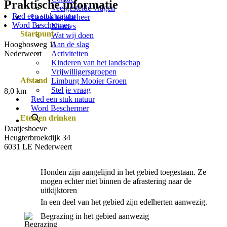
Praktische informatie
Veelgestelde vragen
Red een stuk natuur
Landschapsbeheer
Word Beschermer
Nieuws
Startpunt
Wat wij doen
Hoogbosweg 11
Aan de slag
Nederweert
Activiteiten
Kinderen van het landschap
Vrijwilligersgroepen
Afstand
Limburg Mooier Groen
Stel je vraag
8,0 km
Red een stuk natuur
Word Beschermer
Eten en drinken
Daatjeshoeve
Heugterbroekdijk 34
6031 LE Nederweert
Honden zijn aangelijnd in het gebied toegestaan. Ze
mogen echter niet binnen de afrastering naar de
uitkijktoren
In een deel van het gebied zijn edelherten aanwezig.
Begrazing in het gebied aanwezig