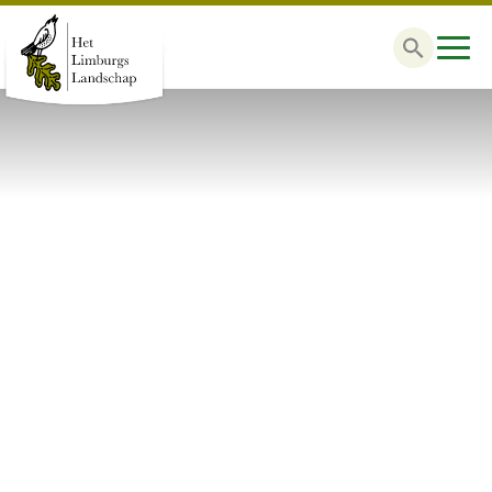
Zoek
naar: