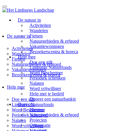
De natuur in
Activiteiten
Wandelen
Fietsen
De natuur in
Natuurgebieden & erfgoed
Vakantiewoningen
Activiteiten
Bezoekerscentra & horeca
Wandelen
Help mee
Fietsen
Doe een gift
Natuurgebieden & erfgoed
Limburgs Natuurfonds
Vakantiewoningen
Word Beschermer
Bezoekerscentra & horeca
Periodiek schenken
Nalaten
Help mee
Word vrijwilliger
Help met je bedrijf
Doneer een natuurbankje
Doe een gift
Over ons
Limburgs Natuurfonds
Nieuws
Word Beschermer
Natuurgebieden & erfgoed
Periodiek schenken
Projecten
Nalaten
Organisatie
Word vrijwilliger
Vacatures
Help met je bedrijf