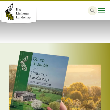
Zoek
naar: