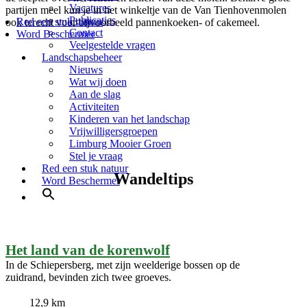
Vacatures
partijen meel kun je in het winkeltje van de Van Tienhovenmolen
Publicaties
Red een stuk natuur
ook terecht voor bijvoorbeeld pannenkoeken- of cakemeel.
Contact
Word Beschermer
Veelgestelde vragen
Landschapsbeheer
Nieuws
Wat wij doen
Aan de slag
Activiteiten
Kinderen van het landschap
Vrijwilligersgroepen
Limburg Mooier Groen
Stel je vraag
Red een stuk natuur
Wandeltips
Word Beschermer
Het land van de korenwolf
In de Schiepersberg, met zijn weelderige bossen op de
zuidrand, bevinden zich twee groeves.
12,9 km