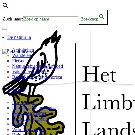
Zoek naar:
Zoekknop
De natuur in
Activiteiten
Wandelen
Fietsen
Natuurgebieden & erfgoed
Vakantiewoningen
Bezoekerscentra & horeca
Help mee
Doe een gift
Limburgs Natuurfonds
Word Beschermer
Periodiek schenken
Nalaten
Word vrijwilliger
Help met je bedrijf