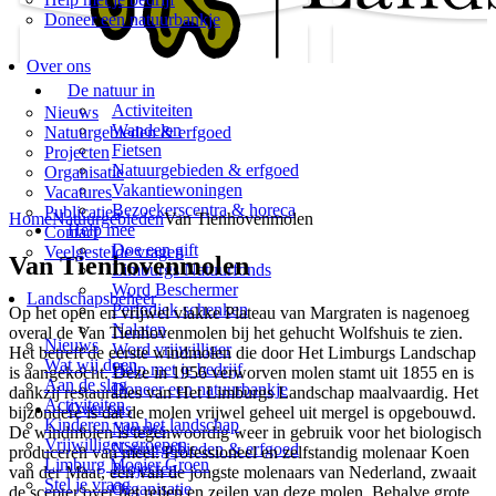
Doneer een natuurbankje
Over ons
De natuur in
Activiteiten
Nieuws
Wandelen
Natuurgebieden & erfgoed
Fietsen
Projecten
Natuurgebieden & erfgoed
Organisatie
Vakantiewoningen
Vacatures
Bezoekerscentra & horeca
Publicaties
Home
Natuurgebieden
Van Tienhovenmolen
Help mee
Contact
Doe een gift
Veelgestelde vragen
Van Tienhovenmolen
Limburgs Natuurfonds
Word Beschermer
Landschapsbeheer
Periodiek schenken
Op het open en vrijwel vlakke Plateau van Margraten is nagenoeg
Nalaten
overal de Van Tienhovenmolen bij het gehucht Wolfshuis te zien.
Nieuws
Word vrijwilliger
Het betreft de eerste windmolen die door Het Limburgs Landschap
Wat wij doen
Help met je bedrijf
is aangekocht. Deze in 1956 verworven molen stamt uit 1855 en is
Aan de slag
Doneer een natuurbankje
dankzij restauraties van Het Limburgs Landschap maalvaardig. Het
Activiteiten
Over ons
bijzondere is dat de molen vrijwel geheel uit mergel is opgebouwd.
Kinderen van het landschap
Nieuws
De windmolen is tegenwoordig weer in gebruik voor het biologisch
Vrijwilligersgroepen
Natuurgebieden & erfgoed
produceren van meel. Professioneel en zelfstandig molenaar Koen
Limburg Mooier Groen
Projecten
van der Maat, een van de jongste molenaars van Nederland, zwaait
Stel je vraag
Organisatie
de scepter over het reilen en zeilen van deze molen. Behalve grote