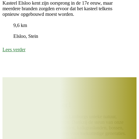
Kasteel Elsloo kent zijn oorsprong in de 17e eeuw, maar
meerdere branden zorgden ervoor dat het kasteel telkens
opnieuw opgebouwd moest worden.
9,6 km
Elsloo, Stein
Lees verder
Help jij ons mee?
Word Beschermer!
Draag bij aan het behoud van Limburgs unieke natuur,
landschappen en monumenten. Dankzij de steun van onze
Beschermers blijven heidevelden, kalkgraslanden, bossen,
molens en kloosters behouden voor toekomstige generaties.
Jouw bijdrage maakt écht verschil.