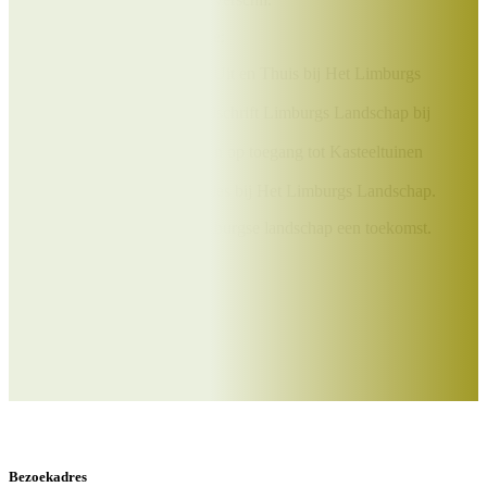
Als Beschermer ontvang je:
Het prachtige boek Uit en Thuis bij Het Limburgs
Landschap;
Elk kwartaal het tijdschrift Limburgs Landschap bij
jou thuis;
Exclusieve kortingen op toegang tot Kasteeltuinen
Arcen,
excursies en vakanties bij Het Limburgs Landschap.
Samen geven we Het Limburgse landschap een toekomst.
Doe je mee?
Word Beschermer
Bezoekadres