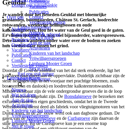
Geuldal
Organisatie
Doneer een natuurbankje
Vacatures
Publicaties
Je wandelt door het Beneden-Geuldal met bloemrijke
Contact
Over ons
graslanden, boomgaarden, Château St. Gerlach, loodrechte
Veelgestelde vragen
rotswanden, weelderige hellingbossen en oude
Landschapsbeheer
Nieuws
kalksteengroeves. Hou het water van de Geul goed in de gaten.
Nieuws
Natuurgebieden & erfgoed
Er vliegen ijsvogels en, nog veel bijzonderder, waterspreeuwen.
Wat wij doen
Projecten
Deze laatste wandelen onder water over de bodem en zoeken
Aan de slag
Organisatie
hun voedsel daar tussen het grind.
Activiteiten
Vacatures
Kinderen van het landschap
Publicaties
Vrijwilligersgroepen
Contact
Limburg Mooier Groen
Veelgestelde vragen
Stel je vraag
Doordat de Geul de zuidrand van het dal sterk erodeerde, ligt het
Red een stuk natuur
kalksteen daar direct aan de oppervlakte. Duidelijk zichtbaar zijn de
Landschapsbeheer
Word Beschermer
steile hellingen (tip: in het voorjaar met prachtige bloemen, zoals
bosanemoon en daslook) en loodrechte kalksteenrotswanden.
Nieuws
Minder zichtbaar zijn de vele ondergrondse groeves die in de loop
Wat wij doen
van de eeuwen uitgehakt zijn. De
Bonsdalgroeve
(te bezoeken met
Aan de slag
excursies) kent een eigen geschiedenis, omdat het in de Tweede
Activiteiten
Wereldoorlog dienst deed als fabriek voor vliegtuigmotoren van het
Kinderen van het landschap
e
Duitse leger. In de 20
eeuw werd ook aan dagbouw gedaan. De
Vrijwilligersgroepen
gaten van de
Meertensgroeve
en de
Curfsgroeve
zijn daarvan de
Limburg Mooier Groen
stille getuigen. Bij de Curfsgroeve kun je een enorme trap
Stel je vraag
beklimmen en vanaf een uitkijkpunt genieten van de