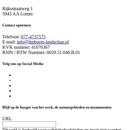
Rijksstraatweg 1
5943 AA Lomm
Contact opnemen
Telefoon:
077-4737575
E-mail:
info@limburgs-landschap.nl
KVK nummer: 41076367
RSIN / BTW Nummer: 0029.51.046.B.01
Volg ons op Social Media
Blijf op de hoogte van het werk, de natuurgebieden en monumenten
URL
Dit veld is bedoeld voor validatiedoeleinden en moet niet worden