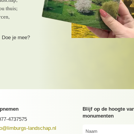
ndschap;
ou thuis;
rcen,
. Doe je mee?
opnemen
Blijf op de hoogte va
monumenten
077-4737575
fo@limburgs-landschap.nl
Naam