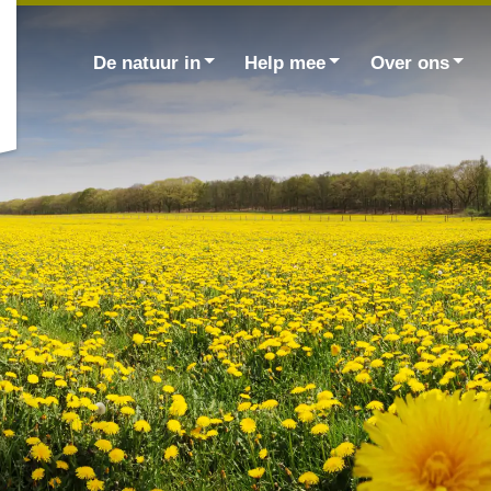
Zoek
naar:
De natuur in
Help mee
Over ons