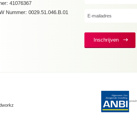
er: 41076367
(Vereist)
W Nummer: 0029.51.046.B.01
E-
mailadres
(Vereist)
Inschrijven
dworkz