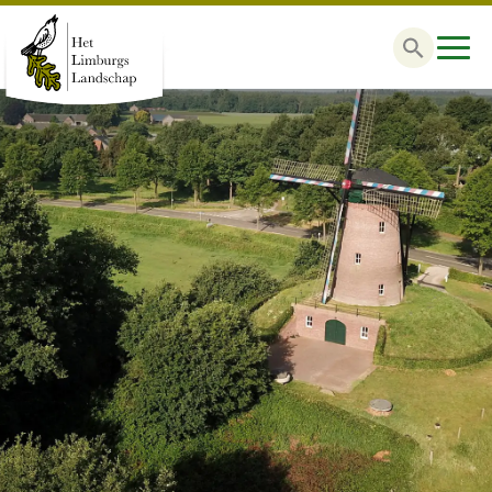
Zoek
naar: