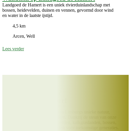
Landgoed de Hamert is een uniek rivierduinlandschap met
bossen, heidevelden, duinen en vennen, gevormd door wind
en water in de laatste ijstijd.
4,5 km
Arcen, Well
Lees verder
Help jij ons mee?
Word Beschermer!
Draag bij aan het behoud van Limburgs unieke natuur,
landschappen en monumenten. Dankzij de steun van onze
Beschermers blijven heidevelden, kalkgraslanden, bossen,
molens en kloosters behouden voor toekomstige generaties.