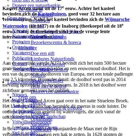
Doneer een natuurbankje
e
Kasteel Arcen stamt uit de 17
eeuw. Achter het kasteel
De natuur in
bevinden zich de
Kasteeltuinen
, goed voor 32 hectare aan
Activiteiten
Over ons
verwondering. Nabij het kasteel bevinden zich de
Wijmarsche
Wandelen
e
Fietsen
Watermolen
(uit 1677) en de Inaborg (theekoepel uit de 18
Nieuws
Natuurgebieden & erfgoed
eeuw). Nabij de theekoepel vind je in de vroege lente
Natuurgebieden & erfgoed
Vakantiewoningen
interessante stinzenflora.
Projecten
Bezoekerscentra & horeca
Organisatie
Help mee
Vacatures
Doe een gift
Publicaties
Limburgs Natuurfonds
Aan de overzijde van de N271 bevindt zich het ruim 500 hectare
Contact
Word Beschermer
grote landgoedbos met ijskelder en een eeuwenoud doolhof. Het is
Veelgestelde vragen
Periodiek schenken
een van de grootste doolhoven van Europa, met een totale padlengte
Nalaten
van 2,5 kilometer. Bijzonder detail: de doolhof werd pas in 2014
Word vrijwilliger
Landschapsbeheer
toevallig herontdekt op hoogtescans. In 2018 is het doolhof weer
Help met je bedrijf
zichtbaar gemaakt voor het publiek.
Doneer een natuurbankje
Nieuws
Over ons
Wat wij doen
Het droge Landgoed Arcen gaat over in het natte Straelens Broek.
Nieuws
Aan de slag
Het Limburgs Landschap herstelde dit moeras in oude luister. De
Natuurgebieden & erfgoed
Activiteiten
ondiepe plassen zijn geliefd bij watervogels, die zich vanaf de
Projecten
Kinderen van het landschap
uitkijktoren laten zien.
Organisatie
Vrijwilligersgroepen
Vacatures
Limburg Mooier Groen
e
In de 17
eeuw wilden de Spanjaarden de Maas met de Rijn
Publicaties
Stel je vraag
verbinden om de Staatsen een hak te zetten. In 1628 stopten de
Contact