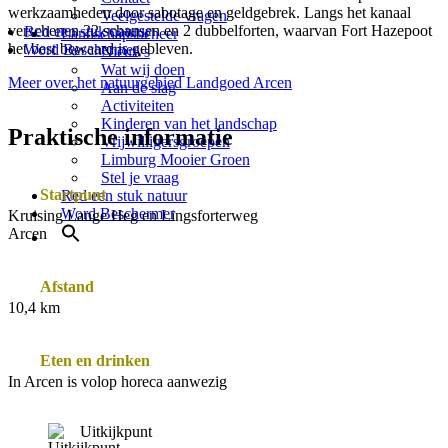
werkzaamheden door sabotage en geldgebrek. Langs het kanaal
Veelgestelde vragen
verschenen 22 schansen en 2 dubbelforten, waarvan Fort Hazepoot
Red een stuk natuur
Landschapsbeheer
het best bewaard is gebleven.
Word Beschermer
Nieuws
Wat wij doen
Meer over het natuurgebied Landgoed Arcen
Aan de slag
Activiteiten
Kinderen van het landschap
Praktische informatie
Vrijwilligersgroepen
Limburg Mooier Groen
Stel je vraag
Startpunt
Red een stuk natuur
Word Beschermer
Kruising Lange Heg en Lingsforterweg
Arcen
Afstand
10,4 km
Eten en drinken
In Arcen is volop horeca aanwezig
Uitkijkpunt