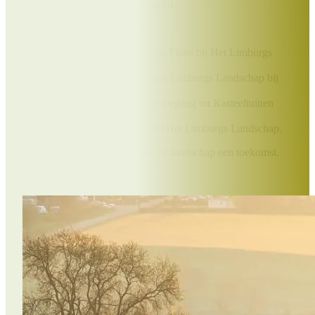
Jouw bijdrage maakt écht verschil.
Als Beschermer ontvang je:
Het prachtige boek Uit en Thuis bij Het Limburgs
Landschap;
Elk kwartaal het tijdschrift Limburgs Landschap bij
jou thuis;
Exclusieve kortingen op toegang tot Kasteeltuinen
Arcen,
excursies en vakanties bij Het Limburgs Landschap.
Samen geven we Het Limburgse landschap een toekomst.
Doe je mee?
Word Beschermer