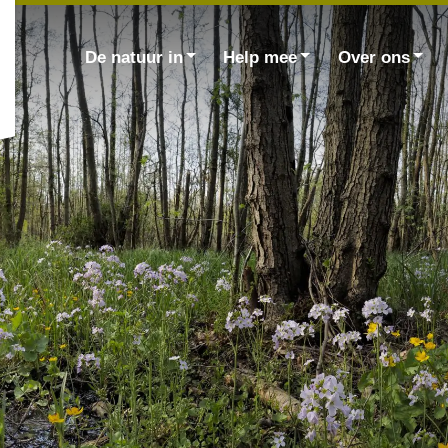
Zoek
naar:
De natuur in
Help mee
Over ons