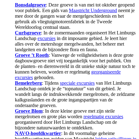
Bonsdalgroeve
: Deze groeve is van mei tot oktober geopend
voor publiek. Een gids van
Maastricht Underground
neemt je
mee door de gangen waar de mergelgeschiedenis en het
gebruik als vliegtuigmotorenfabriek in de Tweede
Wereldoorlog centraal staan.
Curfsgroeve
: In de zomermaanden organiseert Het Limburgs
Landschap
excursies
in dit imposante gebied. Je leert hier
alles over de metershoge mergelwanden, het beheer met
landgeiten en de bijzondere flora en fauna.
Groeve ’t Rooth
: Vanwege de veiligheidseisen is deze grote
dagbouwgroeve niet vrij toegankelijk voor het publiek. Om
de planten- en dierenwereld in dit unieke stukje natuur toch te
kunnen beleven, worden er regelmatig
georganiseerde
excursies
gehouden.
Bemelerberg
: Tijdens
speciale excursies
van Het Limburgs
Landschap ontdek je de “topnatuur” van dit gebied. Je
wandelt langs de indrukwekkende mergelrotsen, de zeldzame
kalkgraslanden en de grote ingangspartijen van de
onderaardse groeven.
Groeve Blom
: In deze kleine groeve met zijn steile
mergelrotsen en grote plas worden
regelmatig excursies
georganiseerd door Het Limburgs Landschap om de
bijzondere natuurwaarden te ontdekken.
NAVO-hoofdkwartier
: In dit voormalige geheime
hoofdkwartier ten zuiden van Maastricht
leiden vrijwilligers je