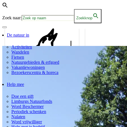
Zoek naar:
Zoekknop
De natuur in
Activiteiten
Wandelen
Fietsen
Natuurgebieden & erfgoed
Vakantiewoningen
Bezoekerscentra & horeca
Help mee
Doe een gift
Limburgs Natuurfonds
Word Beschermer
Periodiek schenken
Nalaten
Word vrijwilliger
Help met je bedrijf