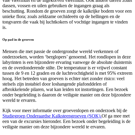
vale vleermuis en de ingekorven vleermuis. Ook andere dieren zoals
dassen, vossen en uilen gebruiken de ingangen graag als
beschutting. Rondom de groeven zorgt de kalkrijke bodem voor een
unieke flora; zoals zeldzame orchideeën op de hellingen en de
tongvaren die vaak bij luchtkokers of vochtige ingangen te vinden
is.
Op pad in de groeven
Mensen die met passie de ondergrondse wereld verkennen of
onderzoeken, worden ‘berglopers’ genoemd. Het rondlopen in deze
labyrinten is een bijzondere ervaring vanwege de absolute duisternis
en de overdonderende stilte. De temperatuur is er vrijwel constant
tussen de 9 en 12 graden en de luchtvochtigheid is met 95% extreem
hoog.
Het betreden van groeven is echter niet zonder risico: veel
stelsels zijn instabiel door loshangende plafonddelen of
afbrokkelende pilaren, wat kan leiden tot instortingen. Een bezoek
onder begeleiding is daarom de veiligste manier om deze bijzondere
wereld te ervaren.
Kijk voor meer informatie over groevenlopen en onderzoek bij de
Studiegroep Onderaardse Kalksteengroeven (SOK).
Of ga mee met
een van de excursies hieronder.
Een bezoek onder begeleiding is de
veiligste manier om deze bijzondere wereld te ervaren.