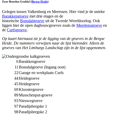
Zone Beneden-
Geuldal
(
Bergse Heide
)
Gelegen tussen Valkenburg en Meerssen. Hier vind je de unieke
Barakkengroeve
met drie etages en de
historische
Bonsdalgroeve
uit de Tweede Wereldoorlog. Ook
liggen hier de open dagbouwgroeves zoals de
Meertensgroeve
en
de
Curfsgroeve
.
Op kaart hiernaast zie je de ligging van de groeves in de Bergse
Heide
. De nummers verwijzen naar de lijst hieronder. Alleen de
groeves van Het Limburgs Landschap zijn in de lijst opgenomen.
6
Barakkengroeve
11
Bonsdalgroeve (Ingang oost)
22
Garage en werkplaats Curfs
44
Heidegroeve
45
Heidegroeve
69
Kloostergroeve
89
Musschenput-groeve
93
Nieuwegroeve
97
Paradijsbergske 1
98
Paradijsbergske 2