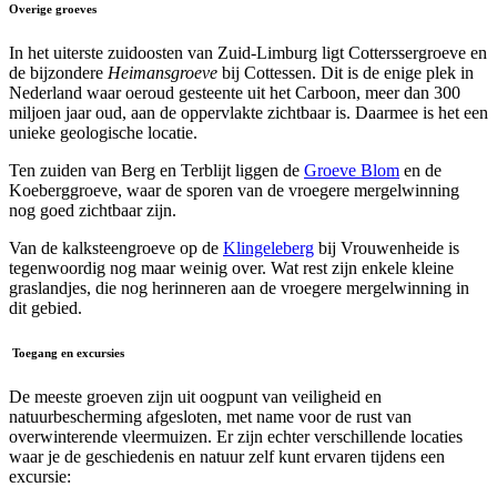
Overige groeves
In het uiterste zuidoosten van Zuid-Limburg ligt Cotterssergroeve en
de bijzondere
Heimansgroeve
bij Cottessen. Dit is de enige plek in
Nederland waar oeroud gesteente uit het Carboon, meer dan 300
miljoen jaar oud, aan de oppervlakte zichtbaar is. Daarmee is het een
unieke geologische locatie.
Ten zuiden van Berg en Terblijt liggen de
Groeve Blom
en de
Koeberggroeve, waar de sporen van de vroegere mergelwinning
nog goed zichtbaar zijn.
Van de kalksteengroeve op de
Klingeleberg
bij Vrouwenheide is
tegenwoordig nog maar weinig over. Wat rest zijn enkele kleine
graslandjes, die nog herinneren aan de vroegere mergelwinning in
dit gebied.
Toegang en excursies
De meeste groeven zijn uit oogpunt van veiligheid en
natuurbescherming afgesloten, met name voor de rust van
overwinterende vleermuizen. Er zijn echter verschillende locaties
waar je de geschiedenis en natuur zelf kunt ervaren tijdens een
excursie: