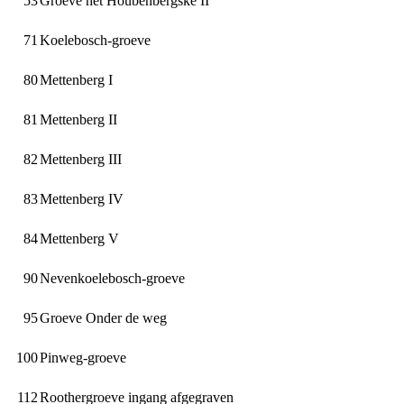
53
Groeve het Houbenbergske II
71
Koelebosch-groeve
80
Mettenberg I
81
Mettenberg II
82
Mettenberg III
83
Mettenberg IV
84
Mettenberg V
90
Nevenkoelebosch-groeve
95
Groeve Onder de weg
100
Pinweg-groeve
112
Roothergroeve ingang afgegraven