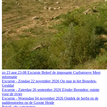
zo
23 aug
23-08
Excursie
Beleef de imposante Curfsgroeve
Meer
informatie
Excursie - Zondag 22 november 2026
Op stap in het Beneden-
Geuldal
Excursie - Zaterdag 26 september 2026
Eijsder Beemden: ruimte
voor de rivier
Excursie - Woensdag 04 november 2026
Ontdek de herfst en de
paddenstoelen op de Groote Heide
Bekijk alle activiteiten