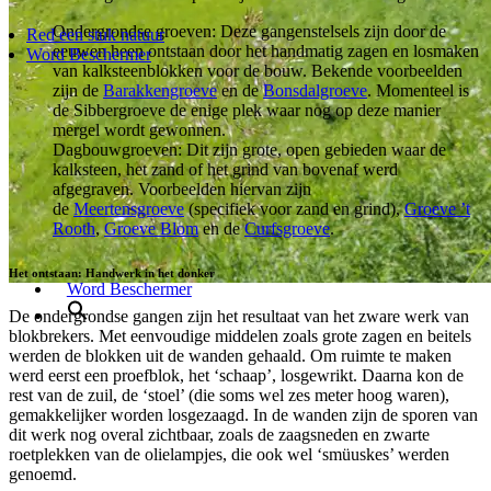
Vacatures
Ondergrondse groeven: Deze gangenstelsels zijn door de
Publicaties
Red een stuk natuur
eeuwen heen ontstaan door
het handmatig zagen en losmaken
Contact
Word Beschermer
van kalksteenblokken
voor de bouw. Bekende voorbeelden
Veelgestelde vragen
zijn de
Barakkengroeve
en de
Bonsdalgroeve
. Momenteel is
Landschapsbeheer
de
Sibbergroeve
de enige plek waar nog op deze manier
Nieuws
mergel wordt gewonnen.
Wat wij doen
Dagbouwgroeven: Dit zijn grote, open gebieden waar de
Aan de slag
kalksteen, het zand of het grind van bovenaf werd
Activiteiten
afgegraven. Voorbeelden hiervan zijn
Kinderen van het landschap
de
Meertensgroeve
(specifiek voor zand en grind),
Groeve ’t
Vrijwilligersgroepen
Rooth
,
Groeve Blom
en de
Curfsgroeve
.
Limburg Mooier Groen
Stel je vraag
Red een stuk natuur
Het ontstaan: Handwerk in het donker
Word Beschermer
De ondergrondse gangen zijn het resultaat van het zware werk van
blokbrekers. Met eenvoudige middelen zoals grote zagen en beitels
werden de blokken uit de wanden gehaald. Om ruimte te maken
werd eerst een proefblok, het ‘schaap’, losgewrikt. Daarna kon de
rest van de zuil, de ‘stoel’ (die soms wel zes meter hoog waren),
gemakkelijker worden losgezaagd. In de wanden zijn de sporen van
dit werk nog overal zichtbaar, zoals de zaagsneden en zwarte
roetplekken van de olielampjes, die ook wel ‘smüuskes’ werden
genoemd.