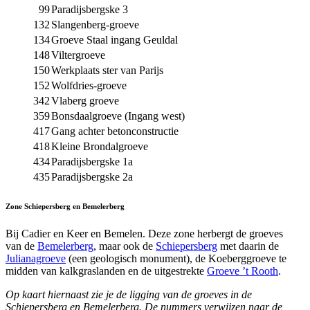
99
Paradijsbergske 3
132
Slangenberg-groeve
134
Groeve Staal ingang Geuldal
148
Viltergroeve
150
Werkplaats ster van Parijs
152
Wolfdries-groeve
342
Vlaberg groeve
359
Bonsdaalgroeve (Ingang west)
417
Gang achter betonconstructie
418
Kleine Brondalgroeve
434
Paradijsbergske 1a
435
Paradijsbergske 2a
Zone Schiepersberg en
Bemelerberg
Bij Cadier en Keer en Bemelen. Deze zone herbergt de groeves
van de
Bemelerberg
, maar ook de
Schiepersberg
met daarin de
Julianagroeve
(een geologisch monument), de
Koeberggroeve
te
midden van kalkgraslanden en de uitgestrekte
Groeve ’t Rooth
.
Op kaart hiernaast zie je de ligging van de groeves in de
Schiepersberg en Bemelerberg.
De nummers verwijzen naar de