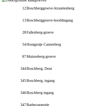
12
Boschberggroeve-Jezuietenberg
13
Boschberggroeve-hoofdingang
28
Fallenberg-groeve
54
Houtgrotje Cannerberg
87
Muizenberg-groeve
344
Boschberg, Deur
345
Boschberg, ingang
346
Boschberg ingang
347
Barbecuegrotje