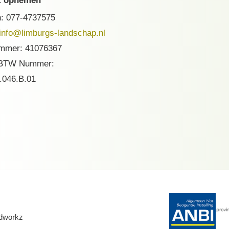
t opnemen
n:
077-4737575
info@limburgs-landschap.nl
mmer: 41076367
 BTW Nummer:
.046.B.01
dworkz