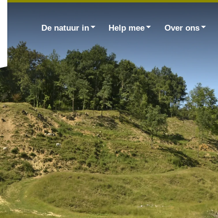
Zoek
naar:
De natuur in
Help mee
Over ons