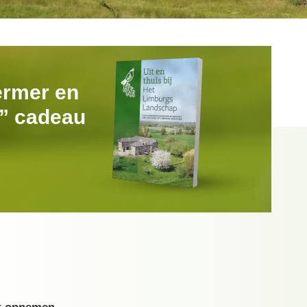
ermer en
k” cadeau