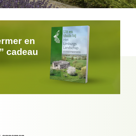
ermer en
k” cadeau