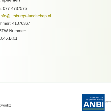
t opnemen
n:
077-4737575
info@limburgs-landschap.nl
mmer: 41076367
 BTW Nummer:
.046.B.01
dworkz