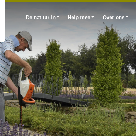
Zoek
naar:
De natuur in
Help mee
Over ons