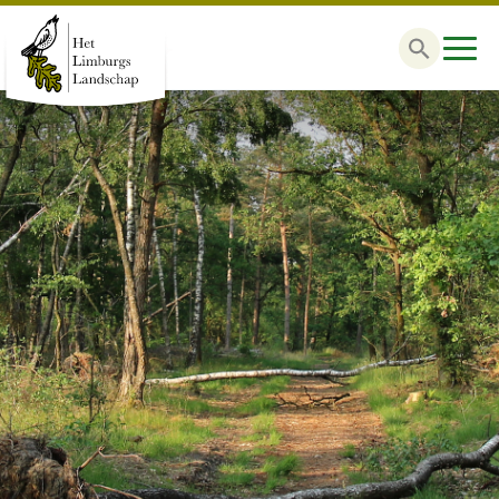
Zoek
naar: