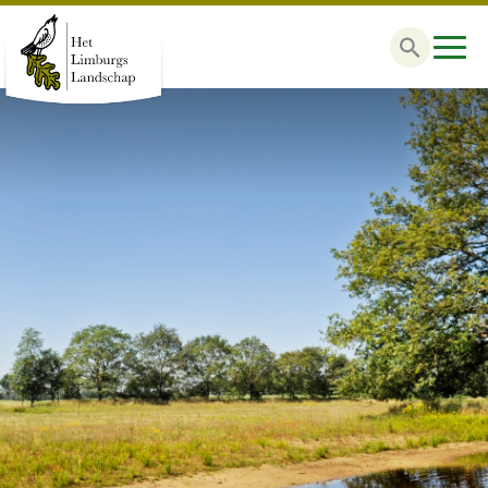
Zoek
naar: