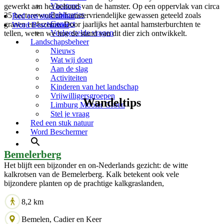
Vacatures
gewerkt aan het behoud van de hamster. Op een oppervlak van circa
Publicaties
35 hectare worden hamstervriendelijke gewassen geteeld zoals
Red een stuk natuur
Contact
granen en luzerne. Door jaarlijks het aantal hamsterburchten te
Word Beschermer
Veelgestelde vragen
tellen, weten we hoe de stand van dit dier zich ontwikkelt.
Landschapsbeheer
Nieuws
Wat wij doen
Aan de slag
Activiteiten
Kinderen van het landschap
Vrijwilligersgroepen
Wandeltips
Limburg Mooier Groen
Stel je vraag
Red een stuk natuur
Word Beschermer
Bemelerberg
Het blijft een bijzonder en on-Nederlands gezicht: de witte
kalkrotsen van de Bemelerberg. Kalk betekent ook vele
bijzondere planten op de prachtige kalkgraslanden,
8,2 km
Bemelen, Cadier en Keer