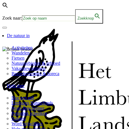
Zoek naar:
Zoekknop
De natuur in
Activiteiten
Wandelen
Fietsen
Natuurgebieden & erfgoed
Vakantiewoningen
Bezoekerscentra & horeca
Help mee
Doe een gift
Limburgs Natuurfonds
Word Beschermer
Periodiek schenken
Nalaten
Word vrijwilliger
Help met je bedrijf