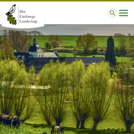
Zoek
naar: