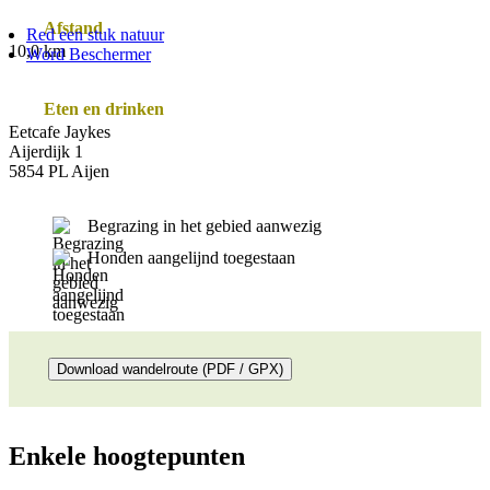
Afstand
Red een stuk natuur
10,0 km
Word Beschermer
Eten en drinken
Eetcafe Jaykes
Aijerdijk 1
5854 PL Aijen
Begrazing in het gebied aanwezig
Honden aangelijnd toegestaan
Download wandelroute (PDF / GPX)
Enkele hoogtepunten