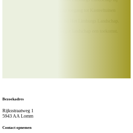
jou thuis;
Exclusieve kortingen op toegang tot Kasteeltuinen
Arcen,
excursies en vakanties bij Het Limburgs Landschap.
Samen geven we Het Limburgse landschap een toekomst.
Doe je mee?
Word Beschermer
Bezoekadres
Rijksstraatweg 1
5943 AA Lomm
Contact opnemen