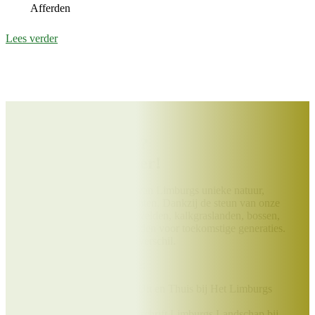
Afferden
Lees verder
Help jij ons mee?
Word Beschermer!
Draag bij aan het behoud van Limburgs unieke natuur,
landschappen en monumenten. Dankzij de steun van onze
Beschermers blijven heidevelden, kalkgraslanden, bossen,
molens en kloosters behouden voor toekomstige generaties.
Jouw bijdrage maakt écht verschil.
Als Beschermer ontvang je:
Het prachtige boek Uit en Thuis bij Het Limburgs
Landschap;
Elk kwartaal het tijdschrift Limburgs Landschap bij