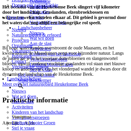
Organisatie
Doneer een natuurbankje
Vacatures
Het beekdal van de Heukelomse Beek slingert vijf kilometer
Publicaties
door het landschap. Graslanden, elzenbroekbossen en
Contact
wilgenstruwelen wisselen elkaar af. Dit gebied is gevormd door
Over ons
Veelgestelde vragen
het water, dat nog altijd een belangrijke rol speelt.
Landschapsbeheer
Nieuws
Nieuws
Natuurgebieden & erfgoed
Wat wij doen
Projecten
Aan de slag
Organisatie
Bij hoge waterstanden overstroomt de oude Maasarm, en het
Activiteiten
Vacatures
kwelwater uit de Maasduinen zorgt voor bijzondere natuur. Langs
Kinderen van het landschap
Publicaties
de paden zie je in het voorjaar dotterbloemen en slangenwortel
Vrijwilligersgroepen
Contact
bloeien, terwijl verderop vochtige graslanden vol staan met blauwe
Limburg Mooier Groen
Veelgestelde vragen
knoop en adderwortel. Op het vlonderpad wandel je dwars door dit
Stel je vraag
dynamische landschap van de Heukelomse Beek.
Red een stuk natuur
Landschapsbeheer
Word Beschermer
Meer over het natuurgebied Heukelomse Beek
Nieuws
Wat wij doen
Praktische informatie
Aan de slag
Activiteiten
Kinderen van het landschap
Startpunt
Vrijwilligersgroepen
Limburg Mooier Groen
Aijerdijk 1, Aijen
Stel je vraag