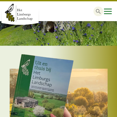
Zoek
naar: