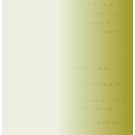
Draag bij aan het behoud van Limburgs unieke natuur,
landschappen en monumenten. Dankzij de steun van onze
Beschermers blijven heidevelden, kalkgraslanden, bossen,
molens en kloosters behouden voor toekomstige generaties.
Jouw bijdrage maakt écht verschil.
Als Beschermer ontvang je:
Het prachtige boek Uit en Thuis bij Het Limburgs
Landschap;
Elk kwartaal het tijdschrift Limburgs Landschap bij jou
thuis;
Exclusieve kortingen op toegang tot Kasteeltuinen Arcen,
excursies en vakanties bij Het Limburgs Landschap.
Samen geven we Het Limburgse landschap een toekomst.
Doe je mee?