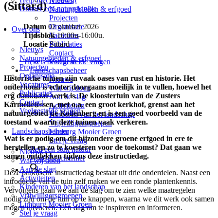
Nieuws
(Sittard)
Doneer een natuurbankje
Natuurgebieden & erfgoed
Projecten
Datum
02 oktober 2026
Organisatie
Over ons
Tijdsblok
10:00u-16:00u.
Vacatures
Locatie
Sittard
Publicaties
Nieuws
Contact
Natuurgebieden & erfgoed
Tickets bestellen
Veelgestelde vragen
Projecten
Landschapsbeheer
Organisatie
Historische tuinen zijn vaak oases van rust en historie. Het
Nieuws
Vacatures
onderhoud is echter doorgaans moeilijk in te vullen, hoewel het
Wat wij doen
Publicaties
erg dankbaar werk is. De kloostertuin van de Zusters
Aan de slag
Contact
Karmelietessen, met o.a. een groot kerkhof, grenst aan het
Activiteiten
Veelgestelde vragen
natuurgebied de Kollenberg en is een goed voorbeeld van de
Kinderen van het landschap
toestand waarin deze tuinen vaak verkeren.
Vrijwilligersgroepen
Landschapsbeheer
Limburg Mooier Groen
Wat is er nodig om dit bijzondere groene erfgoed in
ere te
Stel je vraag
herstellen en zo te koesteren voor de toekomst? Dat gaan we
Red een stuk natuur
Nieuws
samen ontdekken tijdens deze instructiedag.
Word Beschermer
Wat wij doen
Aan de slag
Deze praktische instructiedag bestaat uit drie onderdelen. Naast een
Activiteiten
introductie van de tuin zelf maken we een ronde plantenkennis.
Kinderen van het landschap
Vervolgens gaan we aan de slag om te zien welke maatregelen
Vrijwilligersgroepen
nodig zijn om de tuin op te knappen, waarna we dit werk ook samen
Limburg Mooier Groen
mogen uitvoeren. Een dag om te inspireren en informeren.
Stel je vraag