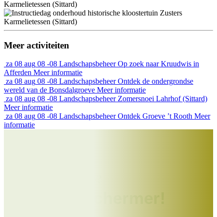
Meer activiteiten
za
08 aug
08 -08
Landschapsbeheer
Op zoek naar Kruudwis in
Afferden
Meer informatie
za
08 aug
08 -08
Landschapsbeheer
Ontdek de ondergrondse
wereld van de Bonsdalgroeve
Meer informatie
za
08 aug
08 -08
Landschapsbeheer
Zomersnoei Lahrhof (Sittard)
Meer informatie
za
08 aug
08 -08
Landschapsbeheer
Ontdek Groeve ’t Rooth
Meer
informatie
Help jij ons mee?
Word Beschermer!