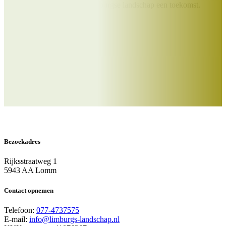
Samen geven we Het Limburgse landschap een toekomst.
Doe je mee?
Word Beschermer
Bezoekadres
Rijksstraatweg 1
5943 AA Lomm
Contact opnemen
Telefoon:
077-4737575
E-mail:
info@limburgs-landschap.nl