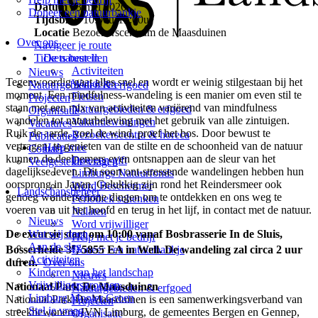
Datum
23 mei 2026
Doneer een natuurbankje
Tijdsblok
10:00u-12:00u
Locatie
Bezoekerscentrum de Maasduinen
Over ons
Navigeer je route
Tickets bestellen
De natuur in
Activiteiten
Nieuws
Tegenwoordig gaat alles snel en wordt er weinig stilgestaan bij het
Wandelen
Natuurgebieden & erfgoed
moment. Een mindfulness-wandeling is een manier om even stil te
Fietsen
Projecten
staan met een mix van activiteiten variërend van mindfulness
Natuurgebieden & erfgoed
Organisatie
wandelen tot natuurbeleving met het gebruik van alle zintuigen.
Vakantiewoningen
Vacatures
Ruik de aarde, voel de wind, proef het bos. Door bewust te
Bezoekerscentra & horeca
Publicaties
vertragen, te genieten van de stilte en de schoonheid van de natuur
Help mee
Contact
kunnen de deelnemers even ontsnappen aan de sleur van het
Doe een gift
Veelgestelde vragen
dagelijkse leven. Dit soort ont-stressende wandelingen hebben hun
Limburgs Natuurfonds
oorsprong in Japan. Gelukkig zijn rond het Reindersmeer ook
Word Beschermer
Landschapsbeheer
genoeg wonderschone dingen om te ontdekken en ons weg te
Periodiek schenken
voeren van uit het hoofd en terug in het lijf, in contact met de natuur.
Nalaten
Nieuws
Word vrijwilliger
De excursie start om 10:00 vanaf Bosbrasserie In de Sluis,
Wat wij doen
Help met je bedrijf
e
Aan de slag
Doneer een natuurbankje
Bosserheide 3
, 5855 EA in Well. De wandeling zal circa 2 uur
Activiteiten
Over ons
duren.
Kinderen van het landschap
Nieuws
Vrijwilligersgroepen
Nationaal Park De Maasduinen
Natuurgebieden & erfgoed
Limburg Mooier Groen
Nationaal Park De Maasduinen is een samenwerkingsverband van
Projecten
Stel je vraag
streekbewoners, IVN Limburg, de gemeentes Bergen en Gennep,
Organisatie