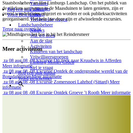
Staatsbosbeheer en Het Limburgs Landschap. Om het publiek van
Vacatures
de rijkdom aan natuur in de Maasduinen te laten genieten, zijn er
Publicaties
Red een stuk natuur
overal wandelroutes uitgezet en worden er ook publieksactiviteiten
Contact
Word Beschermer
georganiseerd. Het hele jaar door zijn er afwisselende excursies.
Veelgestelde vragen
Landschapsbeheer
Terug naar overzicht
Nieuws
Wat wij doen
Aan de slag
Activiteiten
Meer activiteiten
Kinderen van het landschap
Vrijwilligersgroepen
za
08 aug
08 -08
Excursie
Op zoek naar Kruudwis in Afferden
Limburg Mooier Groen
Meer informatie
Stel je vraag
za
08 aug
08 -08
Excursie
Ontdek de ondergrondse wereld van de
Red een stuk natuur
Bonsdalgroeve
Meer informatie
Word Beschermer
za
08 aug
08 -08
Excursie
Zomersnoei Lahrhof (Sittard)
Meer
informatie
za
08 aug
08 -08
Excursie
Ontdek Groeve ’t Rooth
Meer informatie
Help jij ons mee?