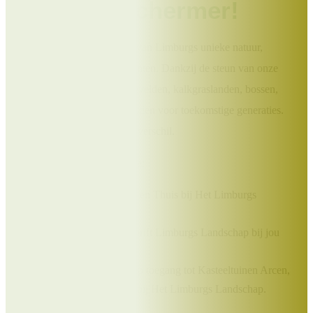
Word Beschermer!
Draag bij aan het behoud van Limburgs unieke natuur,
landschappen en monumenten. Dankzij de steun van onze
Beschermers blijven heidevelden, kalkgraslanden, bossen,
molens en kloosters behouden voor toekomstige generaties.
Jouw bijdrage maakt écht verschil.
Als Beschermer ontvang je:
Het prachtige boek Uit en Thuis bij Het Limburgs
Landschap;
Elk kwartaal het tijdschrift Limburgs Landschap bij jou
thuis;
Exclusieve kortingen op toegang tot Kasteeltuinen Arcen,
excursies en vakanties bij Het Limburgs Landschap.