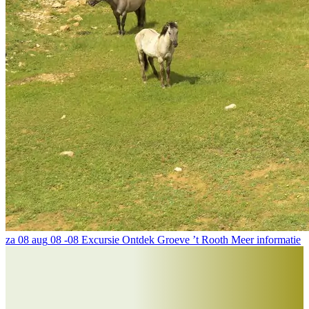
za
08 aug
08 -08
Excursie
Ontdek Groeve ’t Rooth
Meer informatie