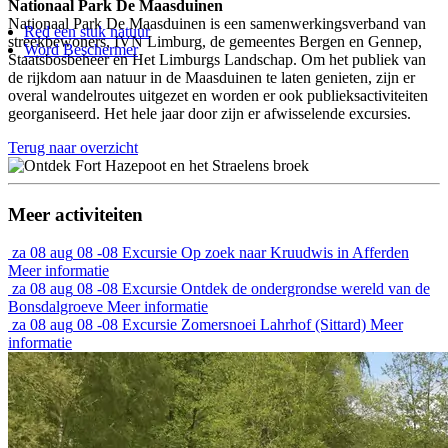
Nationaal Park De Maasduinen
Nationaal Park De Maasduinen is een samenwerkingsverband van
Red een stuk natuur
streekbewoners, IVN Limburg, de gemeentes Bergen en Gennep,
Word Beschermer
Staatsbosbeheer en Het Limburgs Landschap. Om het publiek van
de rijkdom aan natuur in de Maasduinen te laten genieten, zijn er
overal wandelroutes uitgezet en worden er ook publieksactiviteiten
georganiseerd. Het hele jaar door zijn er afwisselende excursies.
Terug naar overzicht
Meer activiteiten
za
08 aug
08 -08
Excursie
Op zoek naar Kruudwis in Afferden
Meer informatie
za
08 aug
08 -08
Excursie
Ontdek de ondergrondse wereld van de
Bonsdalgroeve
Meer informatie
za
08 aug
08 -08
Excursie
Zomersnoei Lahrhof (Sittard)
Meer
informatie