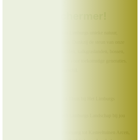
Help jij ons mee?
Word Beschermer!
Draag bij aan het behoud van Limburgs unieke natuur,
landschappen en monumenten. Dankzij de steun van onze
Beschermers blijven heidevelden, kalkgraslanden, bossen,
molens en kloosters behouden voor toekomstige generaties.
Jouw bijdrage maakt écht verschil.
Als Beschermer ontvang je:
Het prachtige boek Uit en Thuis bij Het Limburgs
Landschap;
Elk kwartaal het tijdschrift Limburgs Landschap bij jou
thuis;
Exclusieve kortingen op toegang tot Kasteeltuinen Arcen,