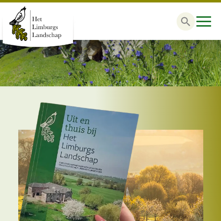
Zoek
naar: