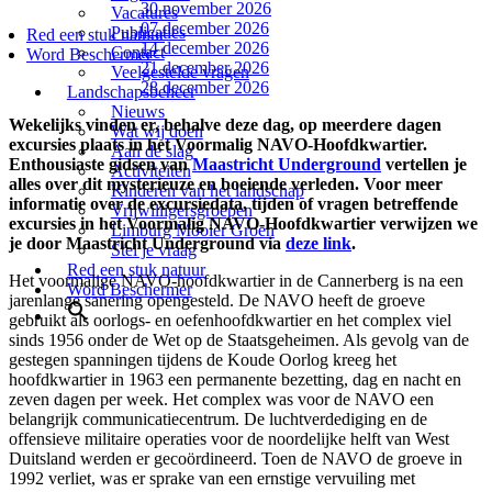
30 november 2026
Vacatures
07 december 2026
Publicaties
Red een stuk natuur
14 december 2026
Contact
Word Beschermer
21 december 2026
Veelgestelde vragen
28 december 2026
Landschapsbeheer
Nieuws
Wekelijks vinden er, behalve deze dag, op meerdere dagen
Wat wij doen
excursies plaats in het Voormalig NAVO-Hoofdkwartier.
Aan de slag
Enthousiaste gidsen van
Maastricht Underground
vertellen je
Activiteiten
alles over dit mysterieuze en boeiende verleden. Voor meer
Kinderen van het landschap
informatie over de excursiedata, tijden of vragen betreffende
Vrijwilligersgroepen
excursies in het Voormalig NAVO-Hoofdkwartier verwijzen we
Limburg Mooier Groen
je door Maastricht Underground via
deze link
.
Stel je vraag
Red een stuk natuur
Het voormalige NAVO-hoofdkwartier in de Cannerberg is na een
Word Beschermer
jarenlange sanering opengesteld. De NAVO heeft de groeve
gebruikt als oorlogs- en oefenhoofdkwartier en het complex viel
sinds 1956 onder de Wet op de Staatsgeheimen. Als gevolg van de
gestegen spanningen tijdens de Koude Oorlog kreeg het
hoofdkwartier in 1963 een permanente bezetting, dag en nacht en
zeven dagen per week. Het complex was voor de NAVO een
belangrijk communicatiecentrum. De luchtverdediging en de
offensieve militaire operaties voor de noordelijke helft van West
Duitsland werden er gecoördineerd. Toen de NAVO de groeve in
1992 verliet, was er sprake van een ernstige vervuiling met