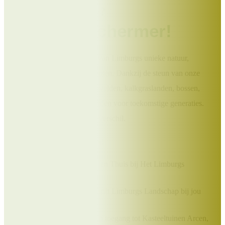
Help jij ons mee?
Word Beschermer!
Draag bij aan het behoud van Limburgs unieke natuur,
landschappen en monumenten. Dankzij de steun van onze
Beschermers blijven heidevelden, kalkgraslanden, bossen,
molens en kloosters behouden voor toekomstige generaties.
Jouw bijdrage maakt écht verschil.
Als Beschermer ontvang je:
Het prachtige boek Uit en Thuis bij Het Limburgs
Landschap;
Elk kwartaal het tijdschrift Limburgs Landschap bij jou
thuis;
Exclusieve kortingen op toegang tot Kasteeltuinen Arcen,