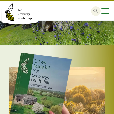
Zoek
naar: