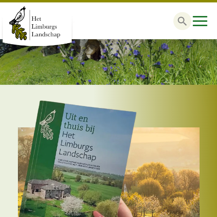
Zoek
naar: