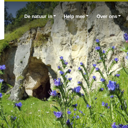
Zoek
naar:
De natuur in
Help mee
Over ons