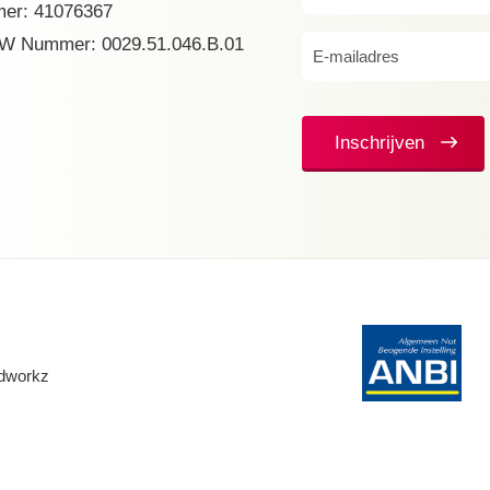
er: 41076367
(Vereist)
W Nummer: 0029.51.046.B.01
E-
mailadres
(Vereist)
Inschrijven
dworkz