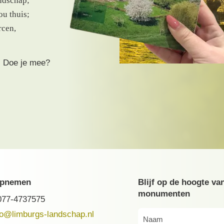
ndschap;
ou thuis;
rcen,
. Doe je mee?
opnemen
Blijf op de hoogte va
monumenten
077-4737575
fo@limburgs-landschap.nl
Naam