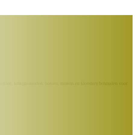
elden, kalkgraslanden, bossen, molens en kloosters behouden voor