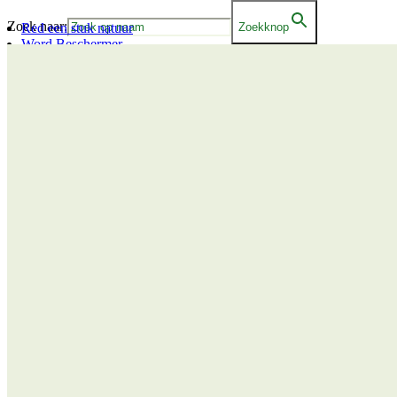
Zoek naar:
Red een stuk natuur
Zoekknop
Word Beschermer
Help jij ons mee?
Word Beschermer!
Draag bij aan het behoud van Limburgs unieke natuur, landschappen 
toekomstige generaties. Jouw bijdrage maakt écht verschil.
Als Beschermer ontvang je:
Het prachtige boek Uit en Thuis bij Het Limburgs Landschap;
Elk kwartaal het tijdschrift Limburgs Landschap bij jou thuis;