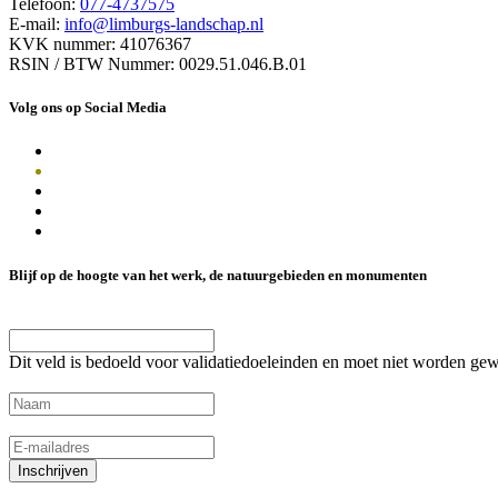
Telefoon:
077-4737575
E-mail:
info@limburgs-landschap.nl
KVK nummer: 41076367
RSIN / BTW Nummer: 0029.51.046.B.01
Volg ons op Social Media
Blijf op de hoogte van het werk, de natuurgebieden en monumenten
Facebook
Dit veld is bedoeld voor validatiedoeleinden en moet niet worden gew
Naam
(Vereist)
E-mailadres
(Vereist)
Inschrijven