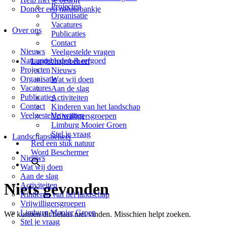
Projecten
Doneer een natuurbankje
Organisatie
Vacatures
Over ons
Publicaties
Contact
Nieuws
Veelgestelde vragen
Natuurgebieden & erfgoed
Landschapsbeheer
Projecten
Nieuws
Organisatie
Wat wij doen
Vacatures
Aan de slag
Publicaties
Activiteiten
Contact
Kinderen van het landschap
Veelgestelde vragen
Vrijwilligersgroepen
Limburg Mooier Groen
Stel je vraag
Landschapsbeheer
Red een stuk natuur
Word Beschermer
Nieuws
Wat wij doen
Aan de slag
Niets gevonden
Activiteiten
Kinderen van het landschap
Vrijwilligersgroepen
Limburg Mooier Groen
We kunnen dit helaas niet vinden. Misschien helpt zoeken.
Stel je vraag