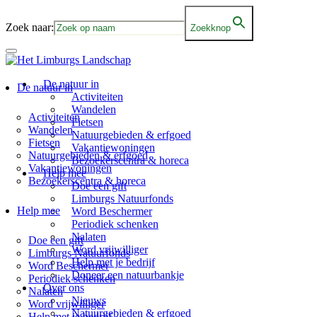
Zoek naar:
Zoekknop
De natuur in
De natuur in
Activiteiten
Wandelen
Activiteiten
Fietsen
Wandelen
Natuurgebieden & erfgoed
Fietsen
Vakantiewoningen
Natuurgebieden & erfgoed
Bezoekerscentra & horeca
Vakantiewoningen
Help mee
Bezoekerscentra & horeca
Doe een gift
Limburgs Natuurfonds
Help mee
Word Beschermer
Periodiek schenken
Nalaten
Doe een gift
Word vrijwilliger
Limburgs Natuurfonds
Help met je bedrijf
Word Beschermer
Doneer een natuurbankje
Periodiek schenken
Over ons
Nalaten
Nieuws
Word vrijwilliger
Natuurgebieden & erfgoed
Help met je bedrijf