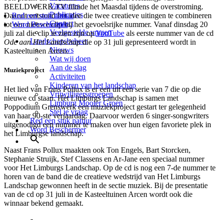
Vacatures
BEELDWERK.TV filmde het Maasdal tijdens de overstroming.
Publicaties
Daaruit ontstond het idee die twee creatieve uitingen te combineren
Red een stuk natuur
Contact
tot een nieuwe clip bij het gevoelsrijke nummer. Vanaf dinsdag 20
Word Beschermer
Veelgestelde vragen
juli zal die clip te zien zijn op
YouTube
als eerste nummer van de cd
Landschapsbeheer
Ode aan Het Landschap
die op 31 juli gepresenteerd wordt in
Nieuws
Kasteeltuinen Arcen.
Wat wij doen
Aan de slag
Muziekproject
Activiteiten
Kinderen van het landschap
Het lied van Frans Pollux is er een uit een serie van 7 die op die
Vrijwilligersgroepen
nieuwe cd staan. Het Limburgs Landschap is samen met
Limburg Mooier Groen
Poppodium Grenswerk een muziekproject gestart ter gelegenheid
Stel je vraag
van haar 90-ste verjaardag. Daarvoor werden 6 singer-songwriters
Red een stuk natuur
uitgenodigd een nummer te maken over hun eigen favoriete plek in
Word Beschermer
het Limburgse landschap.
Naast Frans Pollux maakten ook Ton Engels, Bart Storcken,
Stephanie Struijk, Stef Classens en Ar-Jane een speciaal nummer
voor Het Limburgs Landschap. Op de cd is nog een 7-de nummer te
horen van de band die de creatieve wedstrijd van Het Limburgs
Landschap gewonnen heeft in de sectie muziek. Bij de presentatie
van de cd op 31 juli in de Kasteeltuinen Arcen wordt ook die
winnaar bekend gemaakt.