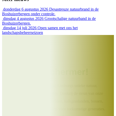
donderdag 6 augustus 2026
Desastreuze natuurbrand in de
Boshuizerbergen onder controle.
dinsdag 4 augustus 2026
Grootschalige natuurband in de
Boshuizerbergen.
dinsdag 14 juli 2026
Open samen met ons het
landschapsbeheerseizoen
Help jij ons mee?
Word Beschermer!
Draag bij aan het behoud van Limburgs unieke natuur,
landschappen en monumenten. Dankzij de steun van onze
Beschermers blijven heidevelden, kalkgraslanden, bossen,
molens en kloosters behouden voor toekomstige generaties.