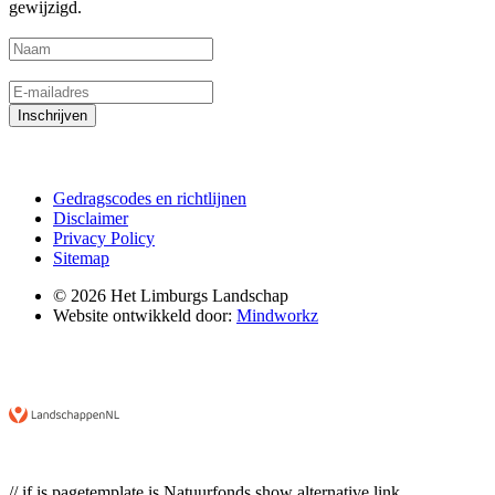
gewijzigd.
Naam
(Vereist)
E-mailadres
(Vereist)
Inschrijven
Gedragscodes en richtlijnen
Disclaimer
Privacy Policy
Sitemap
© 2026 Het Limburgs Landschap
Website ontwikkeld door:
Mindworkz
// if is pagetemplate is Natuurfonds show alternative link