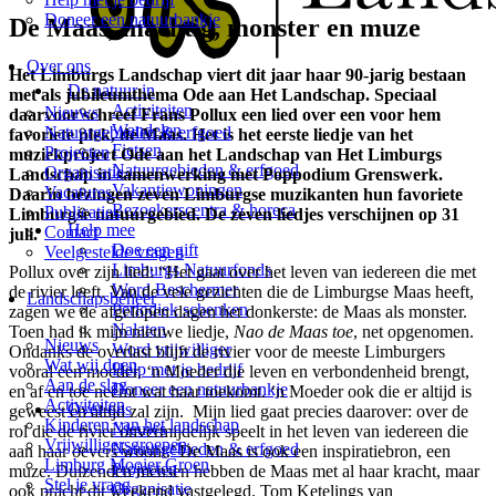
Doneer een natuurbankje
De Maas, machtig, monster en muze
Over ons
Het Limburgs Landschap viert dit jaar haar 90-jarig bestaan
De natuur in
met als jubileumthema Ode aan Het Landschap. Speciaal
Activiteiten
Nieuws
daarvoor schreef Frans Pollux een lied over een voor hem
Wandelen
Natuurgebieden & erfgoed
favoriete plek, de Maas. Het is het eerste liedje van het
Fietsen
Projecten
muziekproject Ode aan het Landschap van Het Limburgs
Natuurgebieden & erfgoed
Organisatie
Landschap in samenwerking met Poppodium Grenswerk.
Vakantiewoningen
Vacatures
Daarin bezingen zeven Limburgse muzikanten hun favoriete
Bezoekerscentra & horeca
Publicaties
Limburgse natuurgebied. De zeven liedjes verschijnen op 31
Help mee
Contact
juli.
Doe een gift
Veelgestelde vragen
Limburgs Natuurfonds
Pollux over zijn lied: “Het gaat over het leven van iedereen die met
Word Beschermer
de rivier leeft. Van de vele gezichten die de Limburgse Maas heeft,
Landschapsbeheer
Periodiek schenken
zagen we de afgelopen dagen het donkerste: de Maas als monster.
Nalaten
Toen had ik mijn nieuwe liedje,
Nao de Maas toe
, net opgenomen.
Nieuws
Word vrijwilliger
Ondanks de overlast blijft de rivier voor de meeste Limburgers
Wat wij doen
Help met je bedrijf
vooral een moeder. ‘n Moeder die leven en verbondenheid brengt,
Aan de slag
Doneer een natuurbankje
en af en toe neemt wat haar toekomt. ‘n Moeder ook die er altijd is
Activiteiten
Over ons
geweest en altijd zal zijn. Mijn lied gaat precies daarover: over de
Kinderen van het landschap
Nieuws
rol die de rivier onvermijdelijk speelt in het leven van iedereen die
Vrijwilligersgroepen
Natuurgebieden & erfgoed
aan haar oevers woont.’ De Maas is ook een inspiratiebron, een
Limburg Mooier Groen
Projecten
muze. Duizenden mensen hebben de Maas met al haar kracht, maar
Stel je vraag
Organisatie
ook pracht dit weekend vastgelegd. Tom Ketelings van