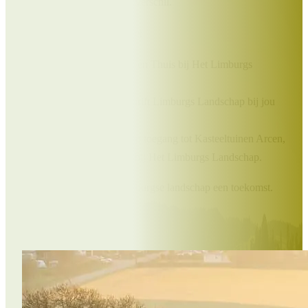
Jouw bijdrage maakt écht verschil.
Als Beschermer ontvang je:
Het prachtige boek Uit en Thuis bij Het Limburgs
Landschap;
Elk kwartaal het tijdschrift Limburgs Landschap bij jou
thuis;
Exclusieve kortingen op toegang tot Kasteeltuinen Arcen,
excursies en vakanties bij Het Limburgs Landschap.
Samen geven we Het Limburgse landschap een toekomst.
Doe je mee?
Word Beschermer