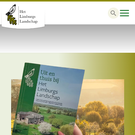
Zoek
naar: