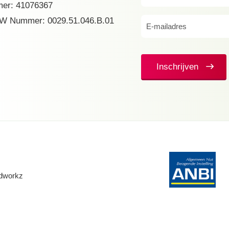
er: 41076367
(Vereist)
W Nummer: 0029.51.046.B.01
E-
mailadres
(Vereist)
Inschrijven
dworkz