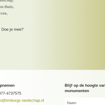
ndschap;
ou thuis;
rcen,
. Doe je mee?
opnemen
Blijf op de hoogte va
monumenten
077-4737575
fo@limburgs-landschap.nl
Naam