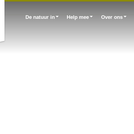
Zoek
naar:
De natuur in
Help mee
Over ons