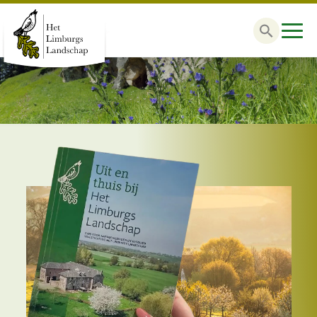
Zoek
naar: