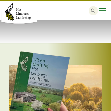
Zoek
naar: