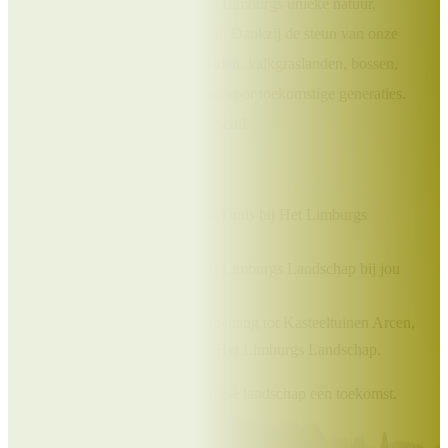
Draag bij aan het behoud van Limburgs unieke natuur,
landschappen en monumenten. Dankzij de steun van onze
Beschermers blijven heidevelden, kalkgraslanden, bossen,
molens en kloosters behouden voor toekomstige generaties.
Jouw bijdrage maakt écht verschil.
Als Beschermer ontvang je:
Het prachtige boek Uit en Thuis bij Het Limburgs
Landschap;
Elk kwartaal het tijdschrift Limburgs Landschap bij jou
thuis;
Exclusieve kortingen op toegang tot Kasteeltuinen Arcen,
excursies en vakanties bij Het Limburgs Landschap.
Samen geven we Het Limburgse landschap een toekomst.
Doe je mee?