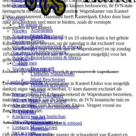
het hellingbos heeft Het Limburgs Landschap veel werk verzet. We
Doneer een natuurbankje
hebben onder andere het Theehuis kunnen herbouwen, de IVN-tuin
heringericht en onlangs is de bijzondere Wapenkamer van Kasteel
Elsloo gerestaureerd. Daarnaast heeft Kasteelpark Elsloo door haar
Over ons
rijke geschiedenis veel meer te bieden, zoals de verstopte
De natuur in
watermolen in het kasteel.
Activiteiten
Nieuws
Wandelen
Natuurgebieden & erfgoed
Tijdens het Erfgoedweekend op 9 en 10 oktober kunt u het gehele
Fietsen
Projecten
Kasteelpark Elsloo beleven, op de zaterdag is dat exclusief voor
Natuurgebieden & erfgoed
Organisatie
onze Beschermers [met bezoek aan de Wapenkamer] en op zondag
Vakantiewoningen
Vacatures
10 oktober [geen bezoek aan de Wapenkamer mogelijk] voor het
Bezoekerscentra & horeca
Publicaties
grote publiek.
Help mee
Contact
Doe een gift
Veelgestelde vragen
Exclusief voor Beschermers: bezoek de gerestaureerde wapenkamer
Limburgs Natuurfonds
Word Beschermer
Landschapsbeheer
De restauratie van de Wapenkamer in Kasteel Elsloo was mogelijk
Periodiek schenken
dankzij steun van onze achterban. U kunt daarom exclusief als
Nalaten
Beschermer tijdens het Erfgoedweekend de Wapenkamer bezoeken,
Nieuws
Word vrijwilliger
inclusief een bezoek aan de Slakmolen, de IVN botanische tuin en
Wat wij doen
Help met je bedrijf
de rondwandeling over Kasteelpark Elsloo. Vergeet vooral uw
Aan de slag
Doneer een natuurbankje
Beschermerspas niet.
Activiteiten
Over ons
Kinderen van het landschap
Nieuws
Vrijwilligersgroepen
Aanmelden erfgoedweekend Elsloo
Natuurgebieden & erfgoed
Limburg Mooier Groen
Projecten
Stel je vraag
Organisatie
Om iedereen op een veilige manier de schoonheid van Kasteel en