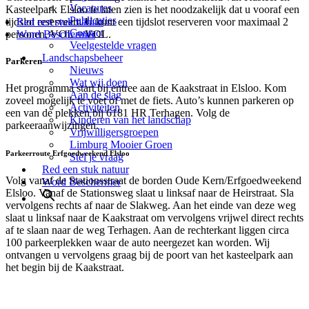
Vacatures
Kasteelpark Elsloo te laten zien is het noodzakelijk dat u vooraf een
Publicaties
tijdslot reserveert. U kunt een tijdslot reserveren voor maximaal 2
Red een stuk natuur
Contact
personen, VOL = VOL.
Word Beschermer
Veelgestelde vragen
Landschapsbeheer
Parkeren
Nieuws
Wat wij doen
Het programma start bij entree aan de Kaakstraat in Elsloo. Kom
Aan de slag
zoveel mogelijk te voet of met de fiets. Auto’s kunnen parkeren op
Activiteiten
een van de plekken bij 6181 HR Terhagen. Volg de
Kinderen van het landschap
parkeeraanwijzingen.
Vrijwilligersgroepen
Limburg Mooier Groen
Parkeerroute Erfgoedweekend Elsloo
Stel je vraag
Red een stuk natuur
Volg vanaf de Stationsstraat de borden Oude Kern/Erfgoedweekend
Word Beschermer
Elsloo. Vanaf de Stationsweg slaat u linksaf naar de Heirstraat. Sla
vervolgens rechts af naar de Slakweg. Aan het einde van deze weg
slaat u linksaf naar de Kaakstraat om vervolgens vrijwel direct rechts
af te slaan naar de weg Terhagen. Aan de rechterkant liggen circa
100 parkeerplekken waar de auto neergezet kan worden. Wij
ontvangen u vervolgens graag bij de poort van het kasteelpark aan
het begin bij de Kaakstraat.