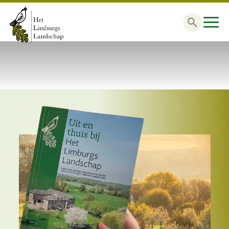
Zoek
naar: