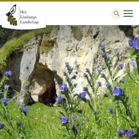
Zoek
naar: